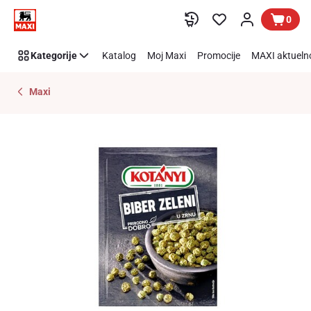
Preskoči link
0
Kategorije
Katalog
Moj Maxi
Promocije
MAXI aktueln
Maxi