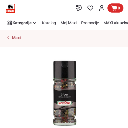
Preskoči link
0
Kategorije
Katalog
Moj Maxi
Promocije
MAXI aktueln
Maxi