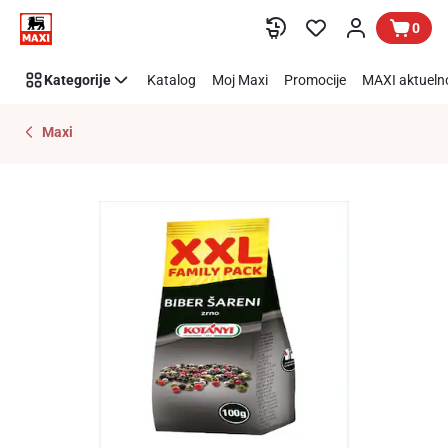
Preskoči link
0
Kategorije
Katalog
Moj Maxi
Promocije
MAXI aktueln
Maxi