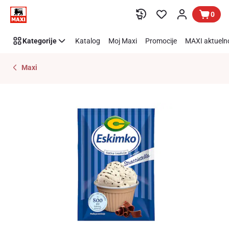
Preskoči link
0
Kategorije
Katalog
Moj Maxi
Promocije
MAXI aktueln
Maxi