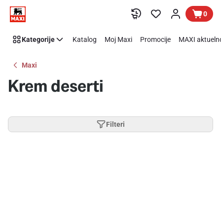
Preskoči link
0
Kategorije
Katalog
Moj Maxi
Promocije
MAXI aktueln
Maxi
Krem deserti
Filteri