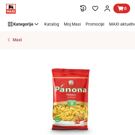
Preskoči link
0
Kategorije
Katalog
Moj Maxi
Promocije
MAXI aktueln
Maxi