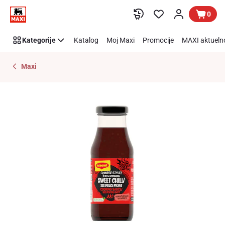
Preskoči link
0
Kategorije
Katalog
Moj Maxi
Promocije
MAXI aktueln
Maxi