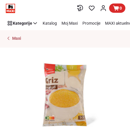
Preskoči link
0
Kategorije
Katalog
Moj Maxi
Promocije
MAXI aktueln
Maxi