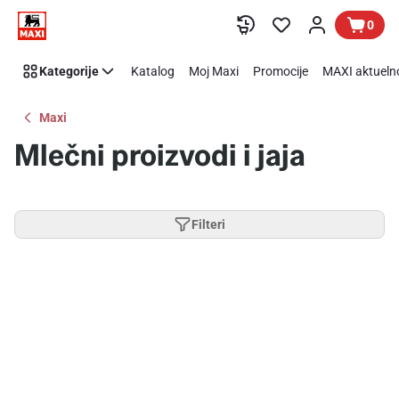
Preskoči link
0
Kategorije
Katalog
Moj Maxi
Promocije
MAXI aktueln
Maxi
Mlečni proizvodi i jaja
Filteri