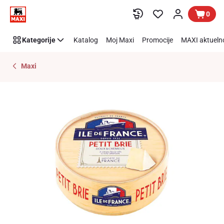
Preskoči link
0
Kategorije
Katalog
Moj Maxi
Promocije
MAXI aktueln
Maxi