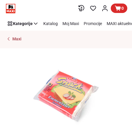
Preskoči link
0
Kategorije
Katalog
Moj Maxi
Promocije
MAXI aktueln
Maxi