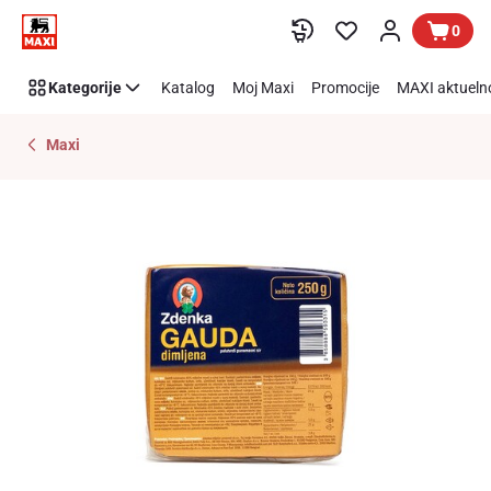
Preskoči link
0
Kategorije
Katalog
Moj Maxi
Promocije
MAXI aktueln
Maxi