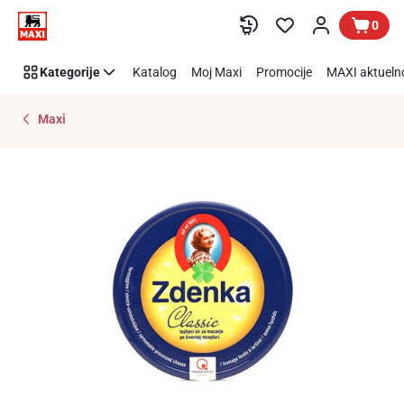
Preskoči link
0
Kategorije
Katalog
Moj Maxi
Promocije
MAXI aktueln
Maxi