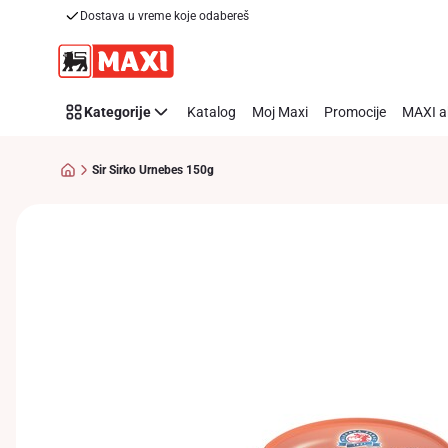
Dostava u vreme koje odabereš
Preskoči link
Kategorije
Katalog
Moj Maxi
Promocije
MAXI a
Sir Sirko Urnebes 150g