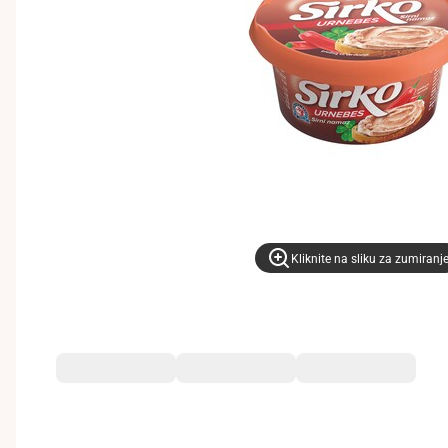
Kliknite na sliku za zumiranj