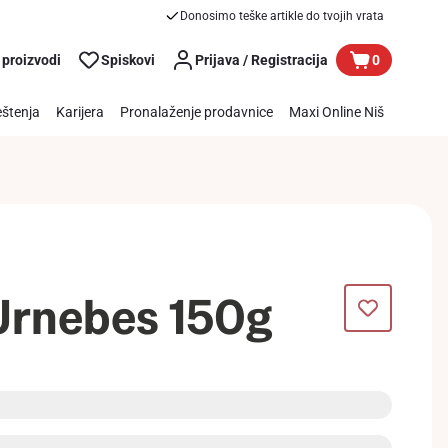
Donosimo teške artikle do tvojih vrata
 proizvodi
Spiskovi
Prijava / Registracija
0
štenja
Karijera
Pronalaženje prodavnice
Maxi Online Niš
 Urnebes 150g