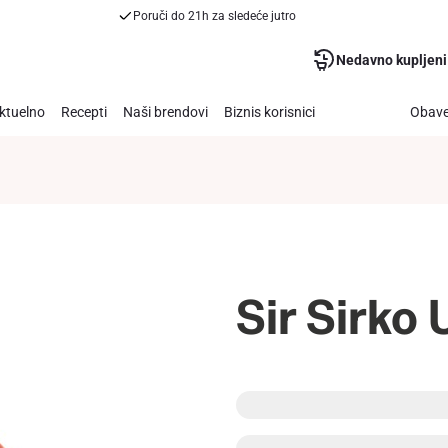
Poruči do 21h za sledeće jutro
Nedavno kupljeni
ktuelno
Recepti
Naši brendovi
Biznis korisnici
Obave
Sir Sirko