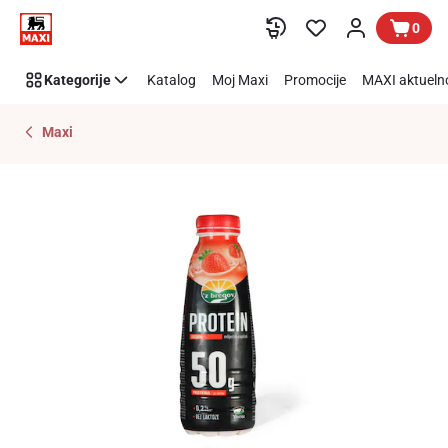
Preskoči link
0
Kategorije
Katalog
Moj Maxi
Promocije
MAXI aktueln
Maxi