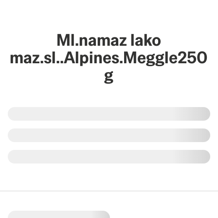
Ml.namaz lako
maz.sl..Alpines.Meggle250
g