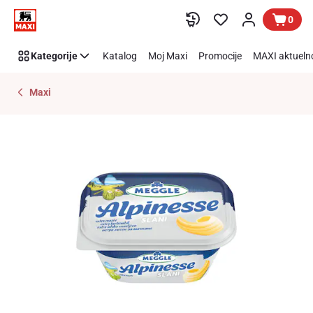
Preskoči link
0
Kategorije
Katalog
Moj Maxi
Promocije
MAXI aktueln
Maxi