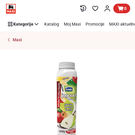
Preskoči link
0
Kategorije
Katalog
Moj Maxi
Promocije
MAXI aktueln
Maxi