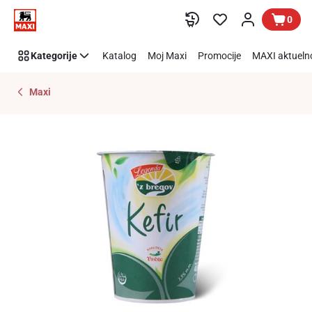
Preskoči link
0
Kategorije
Katalog
Moj Maxi
Promocije
MAXI aktueln
Maxi