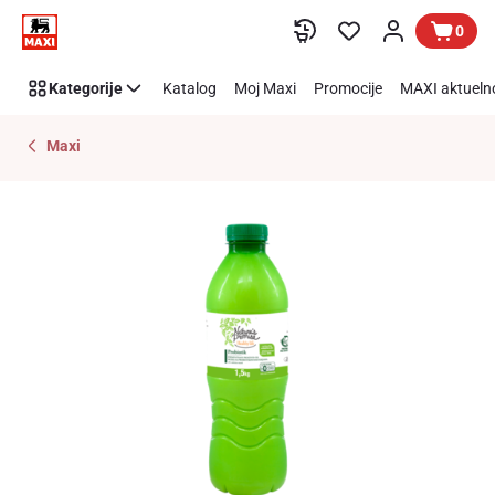
Preskoči link
0
Kategorije
Katalog
Moj Maxi
Promocije
MAXI aktueln
Maxi