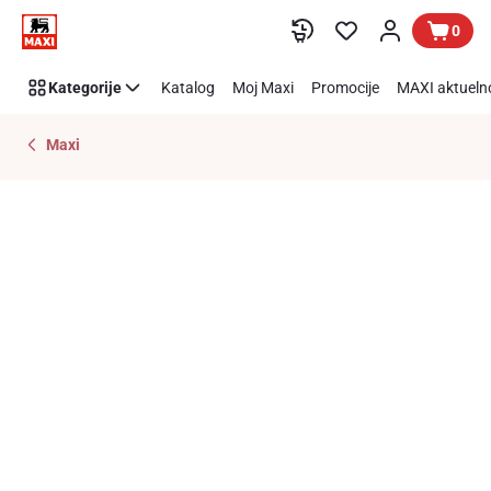
Preskoči link
0
Kategorije
Katalog
Moj Maxi
Promocije
MAXI aktueln
Maxi