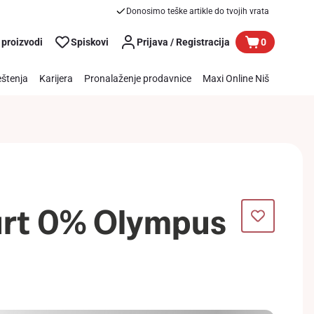
Donosimo teške artikle do tvojih vrata
 proizvodi
Spiskovi
Prijava / Registracija
0
štenja
Karijera
Pronalaženje prodavnice
Maxi Online Niš
urt 0% Olympus