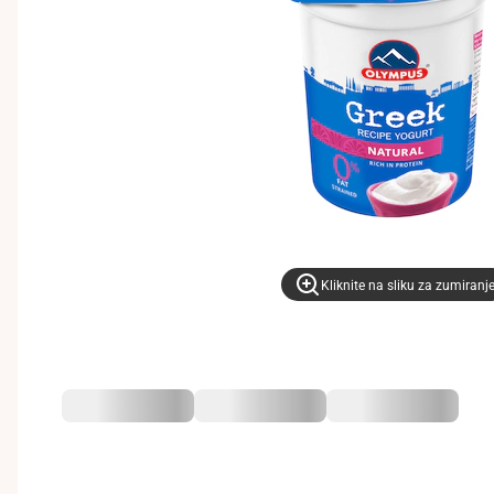
Kliknite na sliku za zumiranj