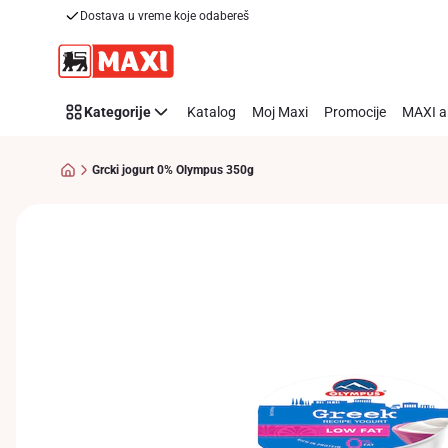
Dostava u vreme koje odabereš
Preskoči link
Kategorije
Katalog
Moj Maxi
Promocije
MAXI a
Grcki jogurt 0% Olympus 350g