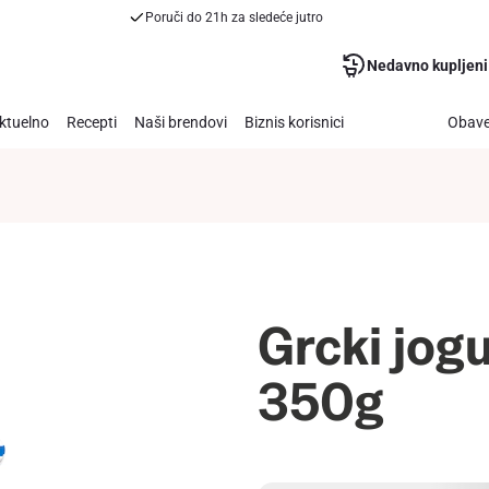
Poruči do 21h za sledeće jutro
Nedavno kupljeni
ktuelno
Recepti
Naši brendovi
Biznis korisnici
Obave
Grcki jog
350g