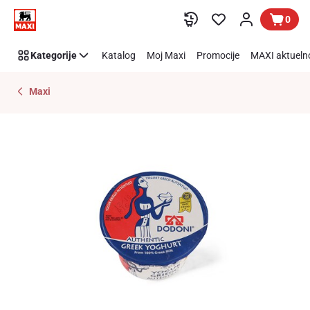
Preskoči link
0
Kategorije
Katalog
Moj Maxi
Promocije
MAXI aktueln
Maxi