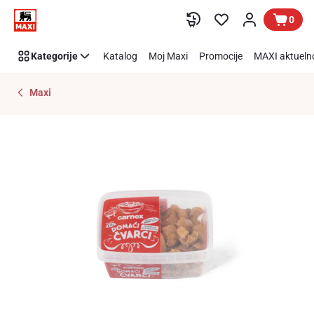
Preskoči link
0
Kategorije
Katalog
Moj Maxi
Promocije
MAXI aktueln
Maxi