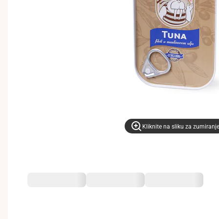
Kliknite na sliku za zumiranj