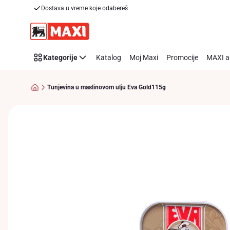
Dostava u vreme koje odabereš
Preskoči link
Kategorije
Katalog
Moj Maxi
Promocije
MAXI a
Tunjevina u maslinovom ulju Eva Gold115g