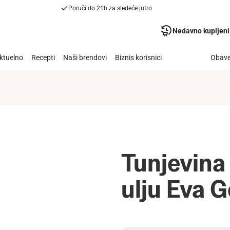
Poruči do 21h za sledeće jutro
Nedavno kupljeni
ktuelno
Recepti
Naši brendovi
Biznis korisnici
Obave
Tunjevina
ulju Eva 