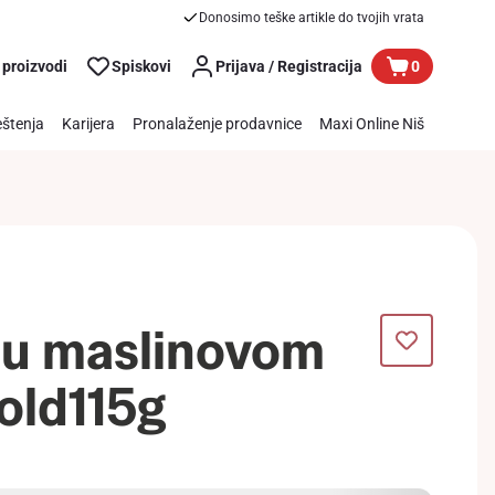
Donosimo teške artikle do tvojih vrata
 proizvodi
Spiskovi
Prijava / Registracija
0
štenja
Karijera
Pronalaženje prodavnice
Maxi Online Niš
 u maslinovom
Gold115g