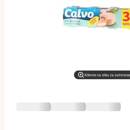
Kliknite na sliku za zumiranj