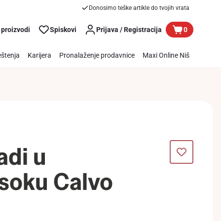
Donosimo teške artikle do tvojih vrata
 proizvodi
Spiskovi
Prijava / Registracija
0
štenja
Karijera
Pronalaženje prodavnice
Maxi Online Niš
di u
soku Calvo