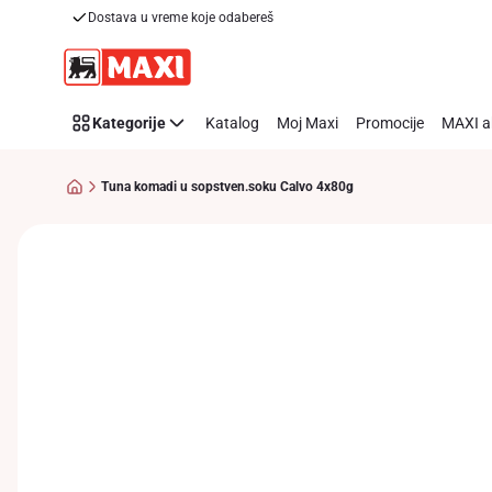
Dostava u vreme koje odabereš
Preskoči link
Kategorije
Katalog
Moj Maxi
Promocije
MAXI a
Tuna komadi u sopstven.soku Calvo 4x80g