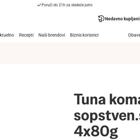
Poruči do 21h za sledeće jutro
Nedavno kupljeni
ktuelno
Recepti
Naši brendovi
Biznis korisnici
Obave
Tuna koma
sopstven.
4x80g