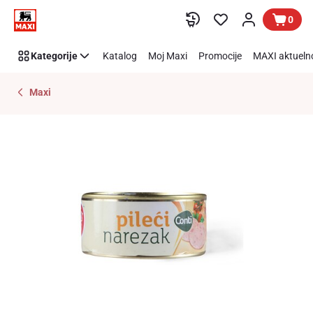
Preskoči link
0
Kategorije
Katalog
Moj Maxi
Promocije
MAXI aktueln
Maxi