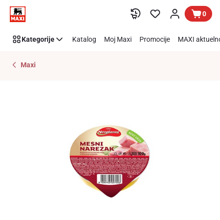
Preskoči link
0
Kategorije
Katalog
Moj Maxi
Promocije
MAXI aktueln
Maxi