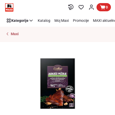
Preskoči link
0
Kategorije
Katalog
Moj Maxi
Promocije
MAXI aktueln
Maxi