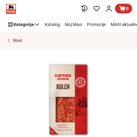
Preskoči link
0
Kategorije
Katalog
Moj Maxi
Promocije
MAXI aktueln
Maxi