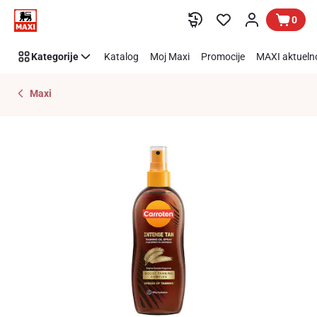
Preskoči link
0
Kategorije
Katalog
Moj Maxi
Promocije
MAXI aktueln
Maxi