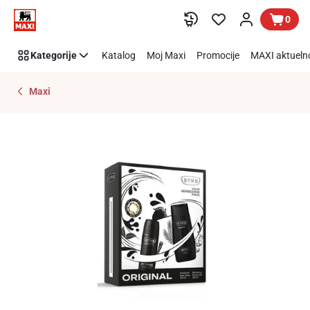
Preskoči link
0
Kategorije
Katalog
Moj Maxi
Promocije
MAXI aktueln
Maxi