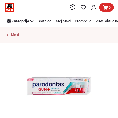
Preskoči link
0
Kategorije
Katalog
Moj Maxi
Promocije
MAXI aktueln
Maxi