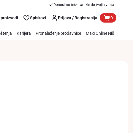
Donosimo teške artikle do tvojih vrata
 proizvodi
Spiskovi
Prijava / Registracija
0
štenja
Karijera
Pronalaženje prodavnice
Maxi Online Niš