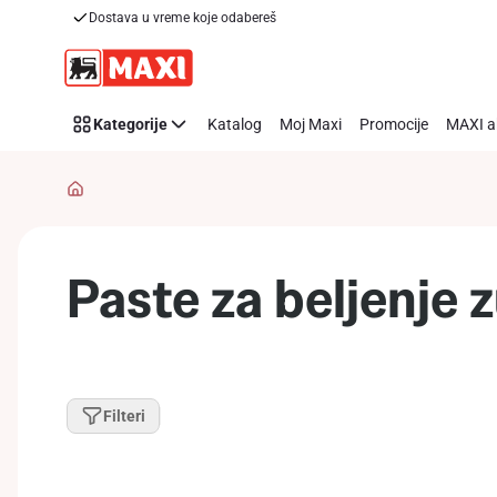
Dostava u vreme koje odabereš
Preskoči link
Kategorije
Katalog
Moj Maxi
Promocije
MAXI a
Paste za beljenje 
Filteri