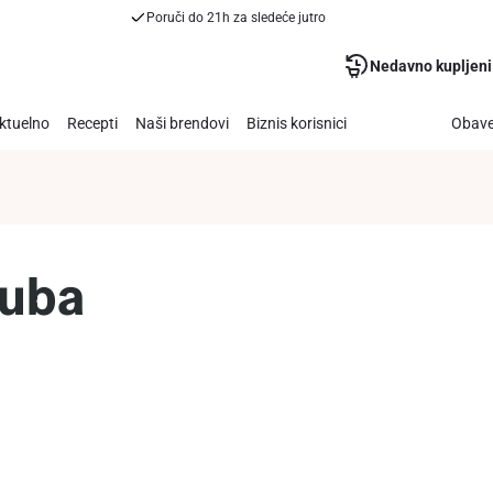
Poruči do 21h za sledeće jutro
Nedavno kupljeni
ktuelno
Recepti
Naši brendovi
Biznis korisnici
Obave
zuba