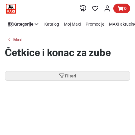
Preskoči link
0
Kategorije
Katalog
Moj Maxi
Promocije
MAXI aktueln
Maxi
Četkice i konac za zube
Filteri