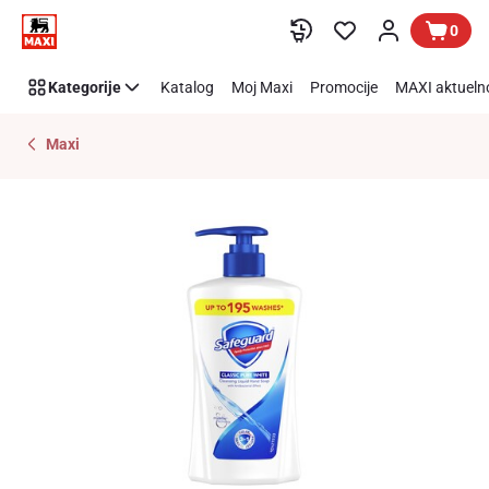
Preskoči link
0
Kategorije
Katalog
Moj Maxi
Promocije
MAXI aktueln
Maxi