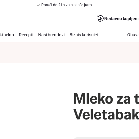
Poruči do 21h za sledeće jutro
Nedavno kupljeni
ktuelno
Recepti
Naši brendovi
Biznis korisnici
Obave
Mleko za 
Veletaba