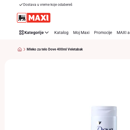
Dostava u vreme koje odabereš
Preskoči link
Kategorije
Katalog
Moj Maxi
Promocije
MAXI a
Mleko za telo Dove 400ml Veletabak