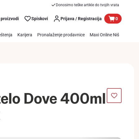
Donosimo teške artikle do tvojih vrata
 proizvodi
Spiskovi
Prijava / Registracija
0
štenja
Karijera
Pronalaženje prodavnice
Maxi Online Niš
telo Dove 400ml
k