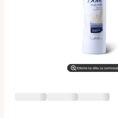
Kliknite na sliku za zumiranj