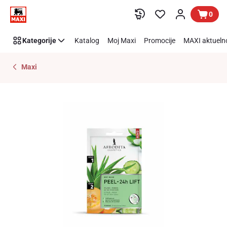
Preskoči link
0
Kategorije
Katalog
Moj Maxi
Promocije
MAXI aktueln
Maxi