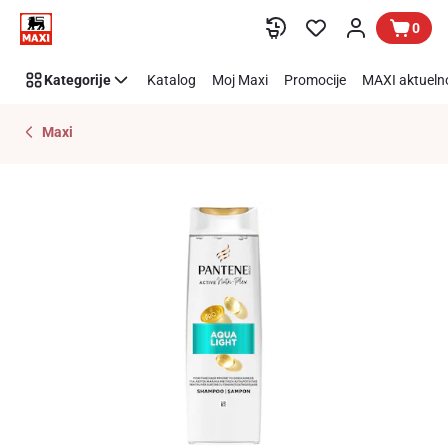
Preskoči link
0
Kategorije
Katalog
Moj Maxi
Promocije
MAXI aktueln
Maxi