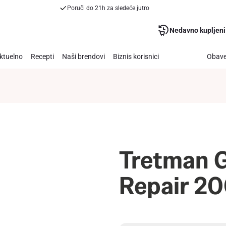
Poruči do 21h za sledeće jutro
Nedavno kupljeni
ktuelno
Recepti
Naši brendovi
Biznis korisnici
Obave
Tretman G
Repair 2