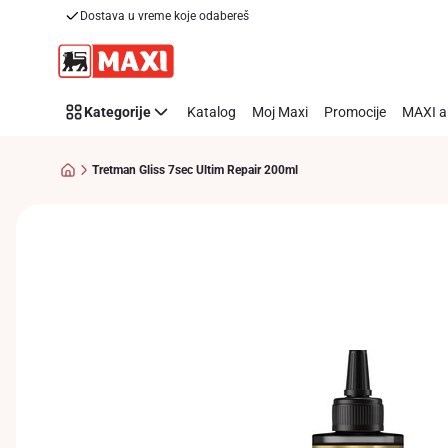
Dostava u vreme koje odabereš
Preskoči link
Kategorije
Katalog
Moj Maxi
Promocije
MAXI a
Tretman Gliss 7sec Ultim Repair 200ml