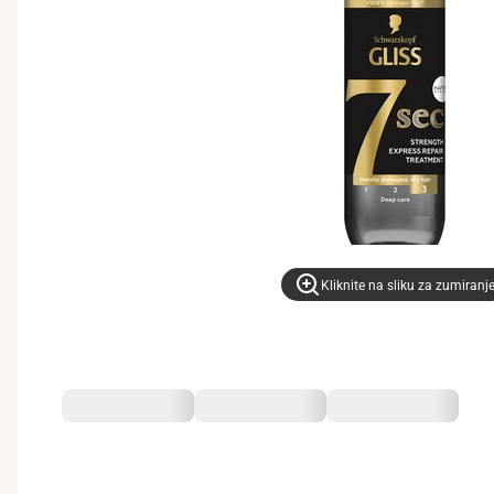
Kliknite na sliku za zumiranj