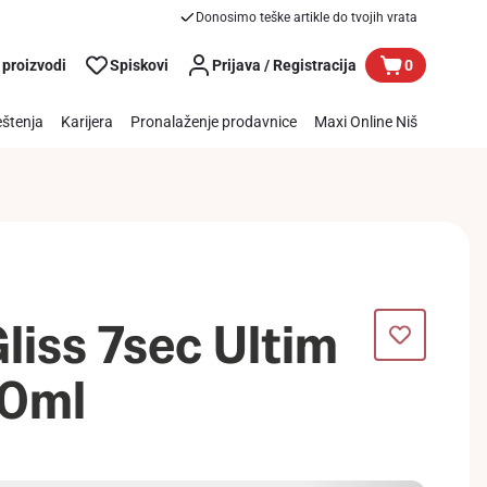
Donosimo teške artikle do tvojih vrata
 proizvodi
Spiskovi
Prijava / Registracija
0
štenja
Karijera
Pronalaženje prodavnice
Maxi Online Niš
liss 7sec Ultim
00ml