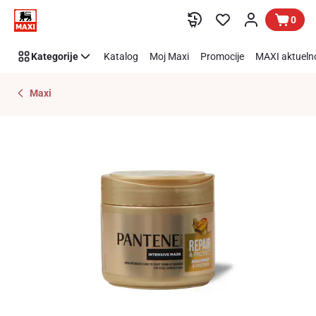
Preskoči link
0
Kategorije
Katalog
Moj Maxi
Promocije
MAXI aktueln
Maxi