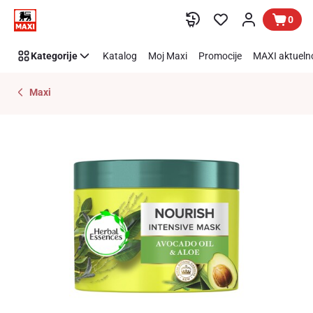
Preskoči link
0
Kategorije
Katalog
Moj Maxi
Promocije
MAXI aktueln
Maxi