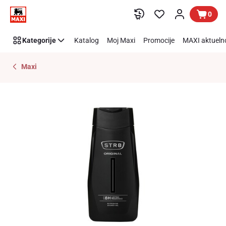
Preskoči link
0
Kategorije
Katalog
Moj Maxi
Promocije
MAXI aktueln
Maxi