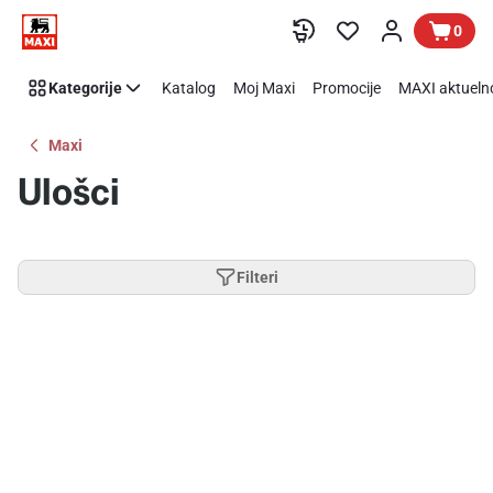
Preskoči link
0
Kategorije
Katalog
Moj Maxi
Promocije
MAXI aktueln
Maxi
Ulošci
Filteri