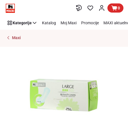
Preskoči link
0
Kategorije
Katalog
Moj Maxi
Promocije
MAXI aktueln
Maxi