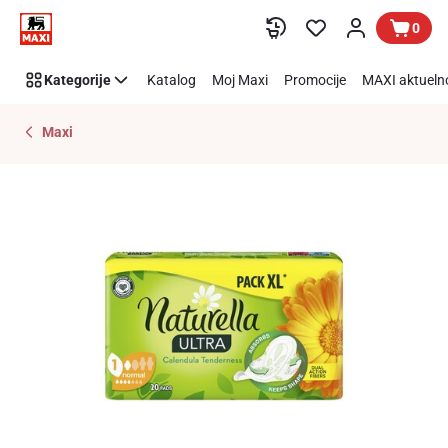
Preskoči link
0
Kategorije
Katalog
Moj Maxi
Promocije
MAXI aktueln
Maxi