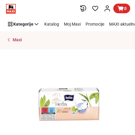
Preskoči link
0
Kategorije
Katalog
Moj Maxi
Promocije
MAXI aktueln
Maxi