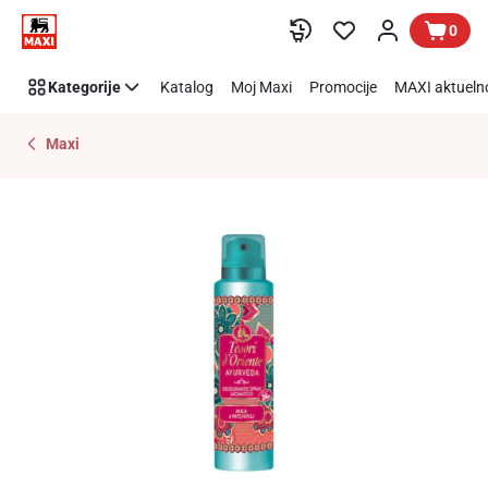
Preskoči link
0
Kategorije
Katalog
Moj Maxi
Promocije
MAXI aktueln
Maxi