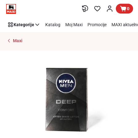
Preskoči link
0
Kategorije
Katalog
Moj Maxi
Promocije
MAXI aktueln
Maxi