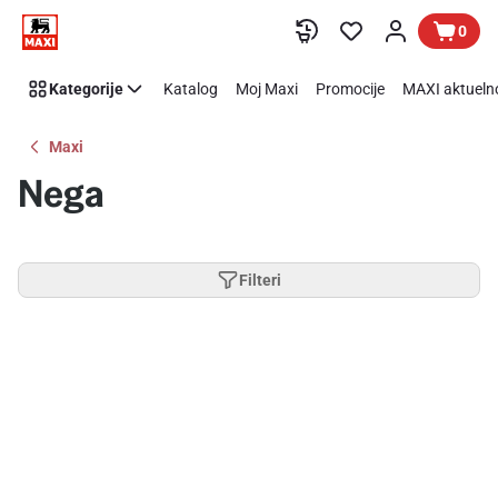
Preskoči link
0
Kategorije
Katalog
Moj Maxi
Promocije
MAXI aktueln
Maxi
Nega
Filteri