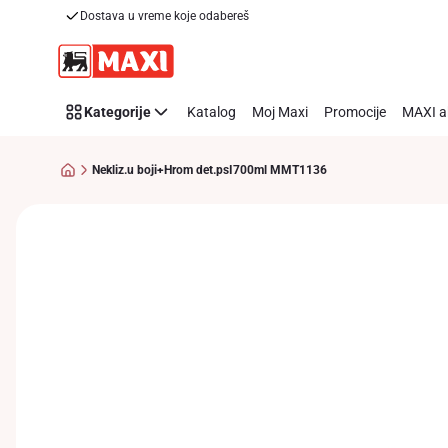
Dostava u vreme koje odabereš
Preskoči link
Kategorije
Katalog
Moj Maxi
Promocije
MAXI a
Nekliz.u boji+Hrom det.psI700ml MMT1136