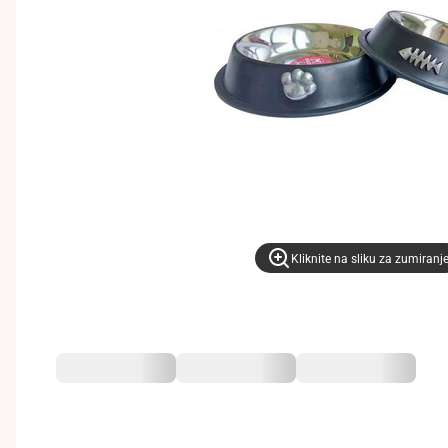
Kliknite na sliku za zumiranj