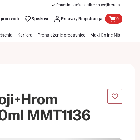
Donosimo teške artikle do tvojih vrata
 proizvodi
Spiskovi
Prijava / Registracija
0
štenja
Karijera
Pronalaženje prodavnice
Maxi Online Niš
boji+Hrom
00ml MMT1136