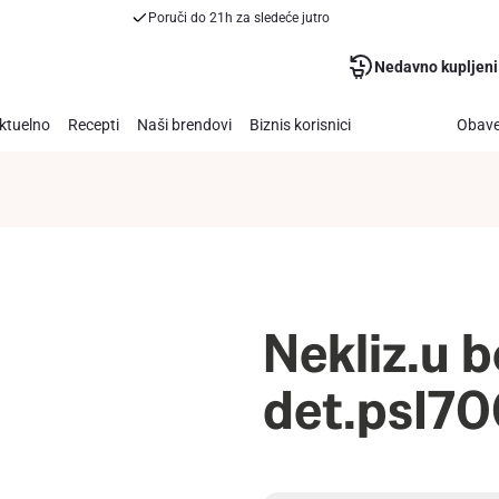
Poruči do 21h za sledeće jutro
Nedavno kupljeni
ktuelno
Recepti
Naši brendovi
Biznis korisnici
Obave
Nekliz.u 
det.psI7